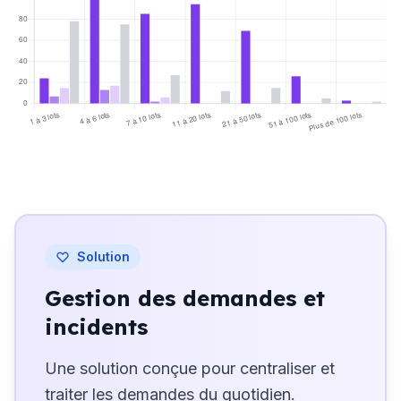
80
60
40
20
0
1 à 3 lots
4 à 6 lots
7 à 10 lots
11 à 20 lots
21 à 50 lots
51 à 100 lots
Plus de 100 lots
Professionnels
Coopératifs
Bénévoles
Inconnus
Solution
Gestion des demandes et
incidents
Une solution conçue pour centraliser et
traiter les demandes du quotidien.