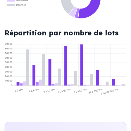
Bénévoles
Inconnus
Répartition par nombre de lots
90 000
80 000
70 000
60 000
50 000
40 000
30 000
20 000
10 000
0
1 à 3 lots
4 à 6 lots
7 à 10 lots
11 à 20 lots
21 à 50 lots
51 à 100 lots
Plus de 100 lots
Professionnels
Coopératifs
Bénévoles
Inconnus