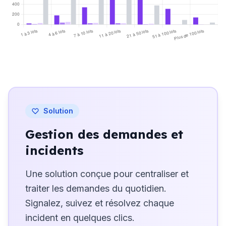
400
200
0
1 à 3 lots
4 à 6 lots
7 à 10 lots
11 à 20 lots
21 à 50 lots
51 à 100 lots
Plus de 100 lots
Professionnels
Coopératifs
Bénévoles
Inconnus
Solution
Gestion des demandes et
incidents
Une solution conçue pour centraliser et
traiter les demandes du quotidien.
Signalez, suivez et résolvez chaque
incident en quelques clics.