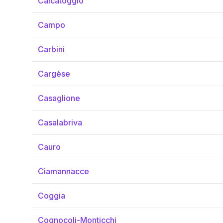
Calcatoggio
Campo
Carbini
Cargèse
Casaglione
Casalabriva
Cauro
Ciamannacce
Coggia
Cognocoli-Monticchi