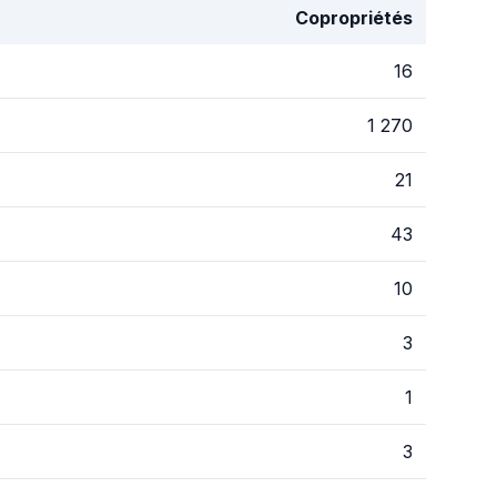
Copropriétés
16
1 270
21
43
10
3
1
3