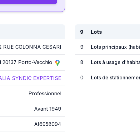
9
Lots
2 RUE COLONNA CESARI
9
Lots principaux (hab
i 20137 Porto-Vecchio
8
Lots à usage d'habit
0
Lots de stationnemen
ALIA SYNDIC EXPERTISE
Professionnel
Avant 1949
AI6958094