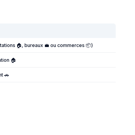
itations 🏠, bureaux 💼 ou commerces 📦)
ation 🏠
t 🚗