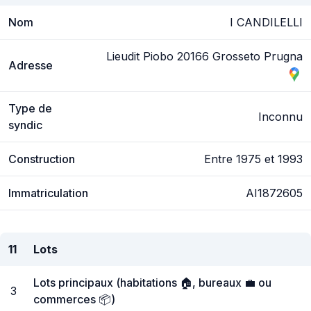
Nom
I CANDILELLI
Lieudit Piobo 20166 Grosseto Prugna
Adresse
Type de
Inconnu
syndic
Construction
Entre 1975 et 1993
Immatriculation
AI1872605
11
Lots
Lots principaux (habitations 🏠, bureaux 💼 ou
3
commerces 📦)