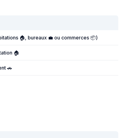
bitations 🏠, bureaux 💼 ou commerces 📦)
tation 🏠
ent 🚗