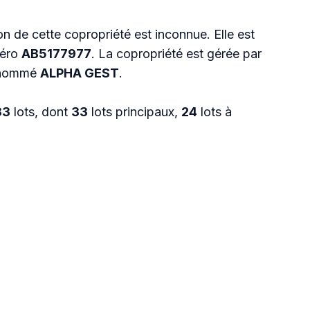
n de cette copropriété est inconnue. Elle est
méro
AB5177977
. La copropriété est gérée par
l nommé
ALPHA GEST
.
33
lots, dont
33
lots principaux,
24
lots à