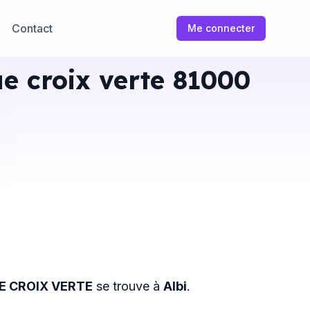
Contact
Me connecter
ue croix verte 81000
UE CROIX VERTE
se trouve à
Albi
.