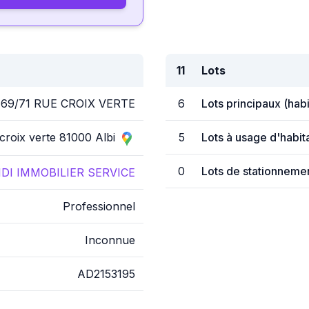
11
Lots
69/71 RUE CROIX VERTE
6
Lots principaux (hab
 croix verte 81000 Albi
5
Lots à usage d'habit
0
Lots de stationnemen
IDI IMMOBILIER SERVICE
Professionnel
Inconnue
AD2153195