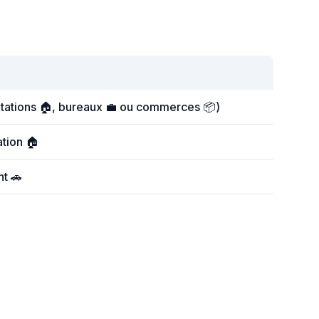
itations 🏠, bureaux 💼 ou commerces 📦)
ation 🏠
t 🚗