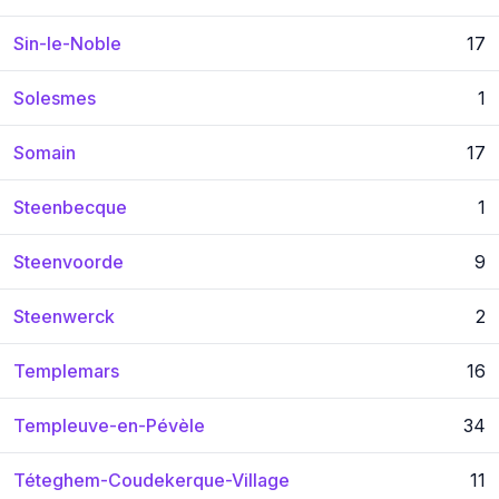
Sin-le-Noble
17
Solesmes
1
Somain
17
Steenbecque
1
Steenvoorde
9
Steenwerck
2
Templemars
16
Templeuve-en-Pévèle
34
Téteghem-Coudekerque-Village
11