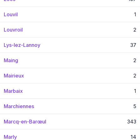
Louvil
1
Louvroil
2
Lys-lez-Lannoy
37
Maing
2
Mairieux
2
Marbaix
1
Marchiennes
5
Marcq-en-Barœul
343
Marly
14