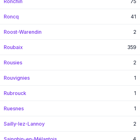
Ronchin
75
Roncq
41
Roost-Warendin
2
Roubaix
359
Rousies
2
Rouvignies
1
Rubrouck
1
Ruesnes
1
Sailly-lez-Lannoy
2
Sainghin-en-Mélantois
4