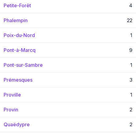
Petite-Forêt
4
Phalempin
22
Poix-du-Nord
1
Pont-à-Marcq
9
Pont-sur-Sambre
1
Prémesques
3
Proville
1
Provin
2
Quaëdypre
2