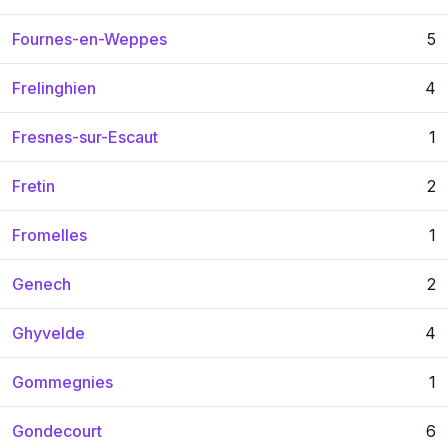
Fournes-en-Weppes
5
Frelinghien
4
Fresnes-sur-Escaut
1
Fretin
2
Fromelles
1
Genech
2
Ghyvelde
4
Gommegnies
1
Gondecourt
6