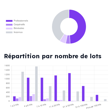
Professionnels
Coopératifs
Bénévoles
Inconnus
Répartition par nombre de lots
1 600
1 400
1 200
1 000
800
600
400
200
0
1 à 3 lots
4 à 6 lots
7 à 10 lots
11 à 20 lots
21 à 50 lots
51 à 100 lots
Plus de 100 lots