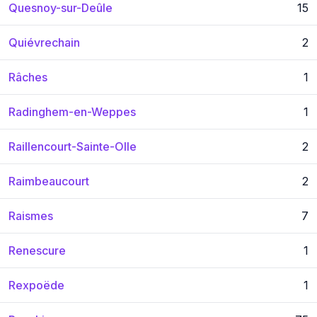
Quesnoy-sur-Deûle
15
Quiévrechain
2
Râches
1
Radinghem-en-Weppes
1
Raillencourt-Sainte-Olle
2
Raimbeaucourt
2
Raismes
7
Renescure
1
Rexpoëde
1