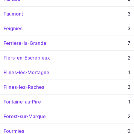
Faumont
3
Feignies
3
Ferrière-la-Grande
7
Flers-en-Escrebieux
2
Flines-lès-Mortagne
1
Flines-lez-Raches
3
Fontaine-au-Pire
1
Forest-sur-Marque
2
Fourmies
9