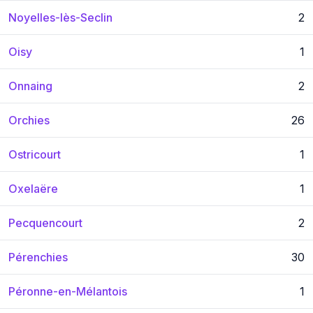
Noyelles-lès-Seclin
2
Oisy
1
Onnaing
2
Orchies
26
Ostricourt
1
Oxelaëre
1
Pecquencourt
2
Pérenchies
30
Péronne-en-Mélantois
1