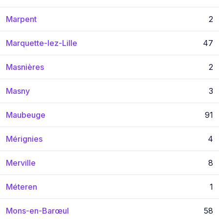
Marpent
2
Marquette-lez-Lille
47
Masnières
2
Masny
3
Maubeuge
91
Mérignies
4
Merville
8
Méteren
1
Mons-en-Barœul
58