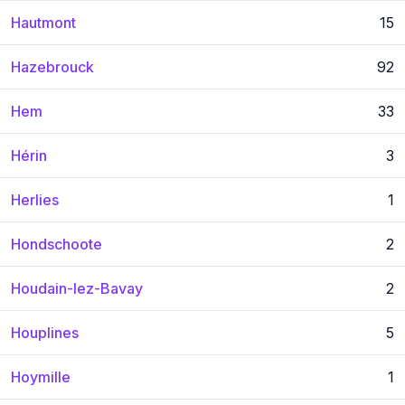
Hautmont
15
Hazebrouck
92
Hem
33
Hérin
3
Herlies
1
Hondschoote
2
Houdain-lez-Bavay
2
Houplines
5
Hoymille
1