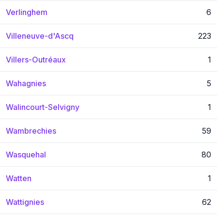
Verlinghem
6
Villeneuve-d'Ascq
223
Villers-Outréaux
1
Wahagnies
5
Walincourt-Selvigny
1
Wambrechies
59
Wasquehal
80
Watten
1
Wattignies
62