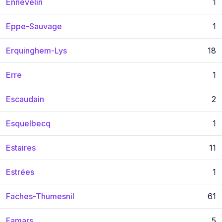
Ennevelin
1
Eppe-Sauvage
1
Erquinghem-Lys
18
Erre
1
Escaudain
2
Esquelbecq
1
Estaires
11
Estrées
1
Faches-Thumesnil
61
Famars
5