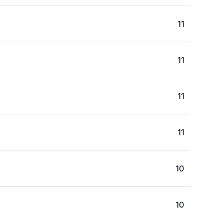
11
11
11
11
10
10