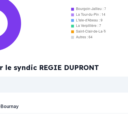
Bourgoin-Jallieu : 76
La Tour-du-Pin : 14
L'Isle-d'Abeau : 9
La Verpillière : 7
Saint-Clair-de-La-Tour : 6
Autres : 64
par le syndic REGIE DUPRONT
-Bournay