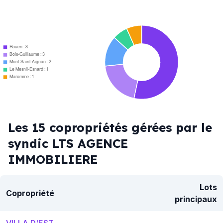
Rouen : 8
Bois-Guillaume : 3
Mont-Saint-Aignan : 2
Le Mesnil-Esnard : 1
Maromme : 1
Les 15 copropriétés gérées par le
syndic LTS AGENCE
IMMOBILIERE
Lots
Copropriété
principaux
VILLA D'EST