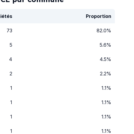
iétés
Proportion
73
82.0%
5
5.6%
4
4.5%
2
2.2%
1
1.1%
1
1.1%
1
1.1%
1
1.1%