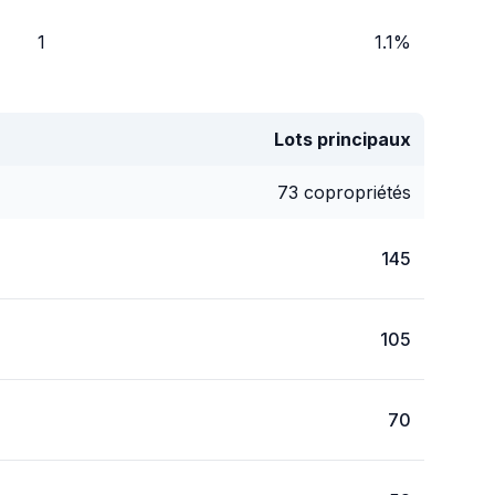
1
1.1%
Lots principaux
73 copropriétés
145
105
70