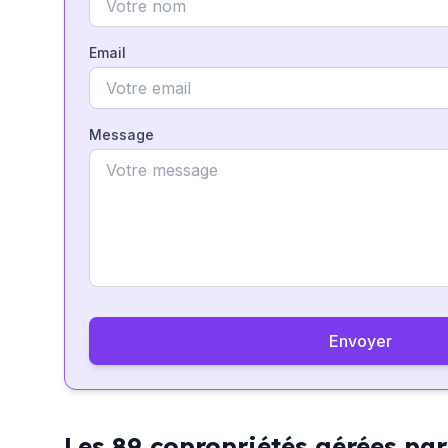
Email
Message
Envoyer
Les 89 copropriétés gérées 