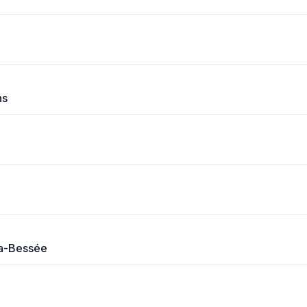
ns
La-Bessée