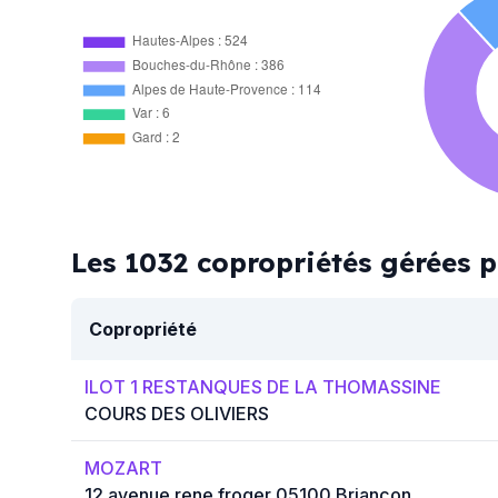
Hautes-Alpes : 524
Bouches-du-Rhône : 386
Alpes de Haute-Provence : 114
Var : 6
Gard : 2
Les 1032 copropriétés gérées
Copropriété
ILOT 1 RESTANQUES DE LA THOMASSINE
COURS DES OLIVIERS
MOZART
12 avenue rene froger 05100 Briançon