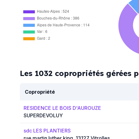
Hautes-Alpes : 524
Bouches-du-Rhône : 386
Alpes de Haute-Provence : 114
Var : 6
Gard : 2
Les 1032 copropriétés gérées
Copropriété
RESIDENCE LE BOIS D'AUROUZE
SUPERDEVOLUY
sdc LES PLANTIERS
rue martin luther king, 13127 Vitrolles