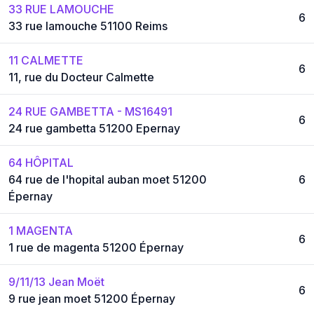
33 RUE LAMOUCHE
6
33 rue lamouche 51100 Reims
11 CALMETTE
6
11, rue du Docteur Calmette
24 RUE GAMBETTA - MS16491
6
24 rue gambetta 51200 Epernay
64 HÔPITAL
64 rue de l'hopital auban moet 51200
6
Épernay
1 MAGENTA
6
1 rue de magenta 51200 Épernay
9/11/13 Jean Moët
6
9 rue jean moet 51200 Épernay