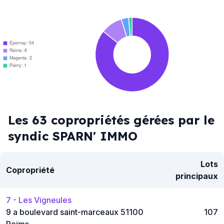
Épernay : 54
Reims : 6
Magenta : 2
Pierry : 1
Les 63 copropriétés gérées par le
syndic SPARN' IMMO
Lots
Copropriété
principaux
7 - Les Vigneules
9 a boulevard saint-marceaux 51100
107
Reims