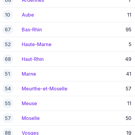
08
Ardennes
7
10
Aube
11
67
Bas-Rhin
95
52
Haute-Marne
5
68
Haut-Rhin
49
51
Marne
41
54
Meurthe-et-Moselle
57
55
Meuse
11
57
Moselle
50
88
Vosges
19