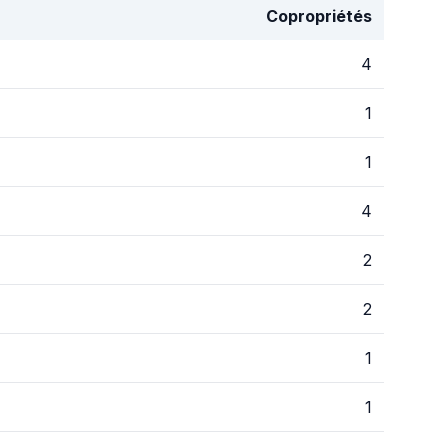
Copropriétés
4
1
1
4
2
2
1
1