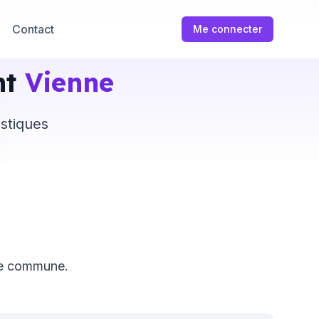
Contact
Me connecter
nt
Vienne
istiques
ue commune.