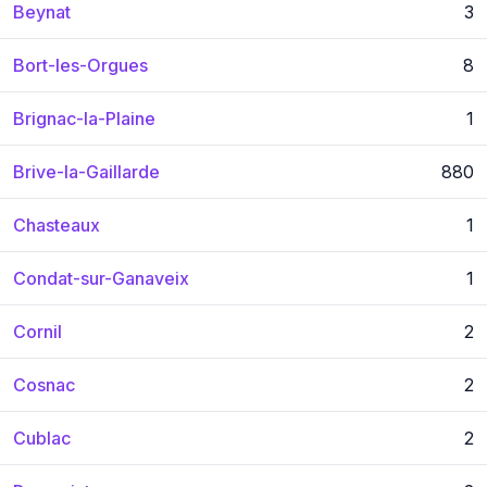
Beynat
3
Bort-les-Orgues
8
Brignac-la-Plaine
1
Brive-la-Gaillarde
880
Chasteaux
1
Condat-sur-Ganaveix
1
Cornil
2
Cosnac
2
Cublac
2