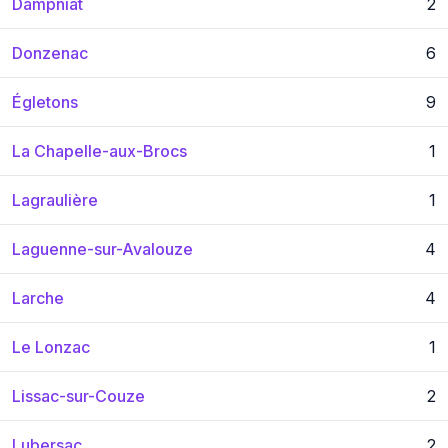
Dampniat
2
Donzenac
6
Égletons
9
La Chapelle-aux-Brocs
1
Lagraulière
1
Laguenne-sur-Avalouze
4
Larche
4
Le Lonzac
1
Lissac-sur-Couze
2
Lubersac
2