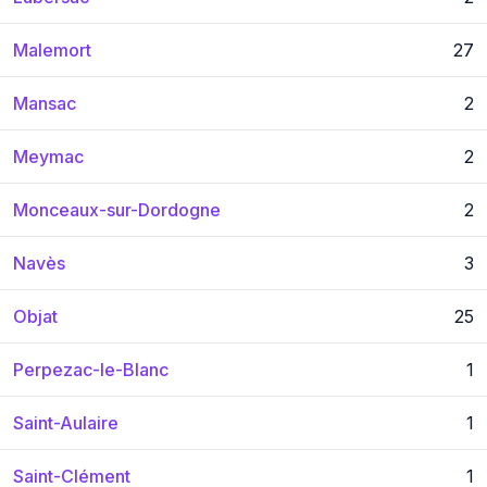
Malemort
27
Mansac
2
Meymac
2
Monceaux-sur-Dordogne
2
Navès
3
Objat
25
Perpezac-le-Blanc
1
Saint-Aulaire
1
Saint-Clément
1