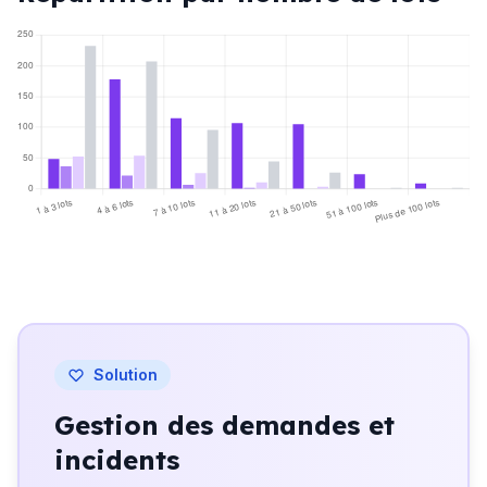
250
200
150
100
50
0
1 à 3 lots
4 à 6 lots
7 à 10 lots
11 à 20 lots
21 à 50 lots
51 à 100 lots
Plus de 100 lots
Professionnels
Coopératifs
Bénévoles
Inconnus
Solution
Gestion des demandes et
incidents