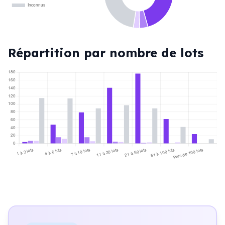
Inconnus
Répartition par nombre de lots
180
160
140
120
100
80
60
40
20
0
1 à 3 lots
4 à 6 lots
7 à 10 lots
11 à 20 lots
21 à 50 lots
51 à 100 lots
Plus de 100 lots
Professionnels
Coopératifs
Bénévoles
Inconnus