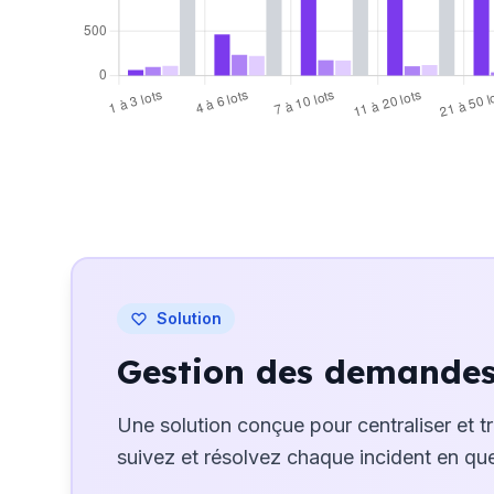
500
0
1 à 3 lots
4 à 6 lots
7 à 10 lots
11 à 20 lots
21 à 50 l
Professionnels
Coopératifs
Bé
Solution
Gestion des demandes 
Une solution conçue pour centraliser et t
suivez et résolvez chaque incident en que