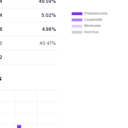
4
49.59%
Professionnels
4
5.02%
Coopératifs
Bénévoles
8
4.98%
Inconnus
6
40.41%
2
s