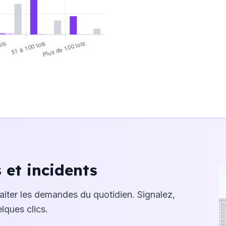
ots
51 à 100 lots
Plus de 100 lots
névoles
Inconnus
et incidents
raiter les demandes du quotidien. Signalez,
lques clics.