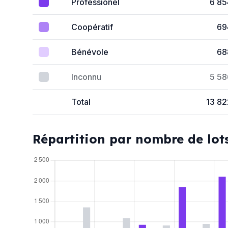
Professionel
6 85
Coopératif
69
Bénévole
68
Inconnu
5 58
Total
13 82
Répartition par nombre de lot
2 500
2 000
1 500
1 000