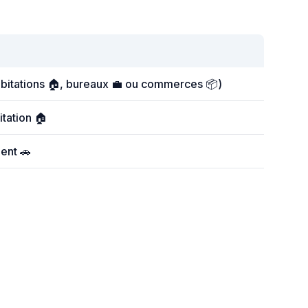
abitations 🏠, bureaux 💼 ou commerces 📦)
itation 🏠
ent 🚗