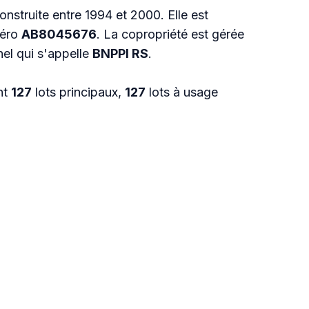
onstruite entre 1994 et 2000. Elle est
méro
AB8045676
. La copropriété est gérée
nel qui s'appelle
BNPPI RS
.
nt
127
lots principaux,
127
lots à usage