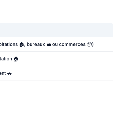
abitations 🏠, bureaux 💼 ou commerces 📦)
tation 🏠
ent 🚗