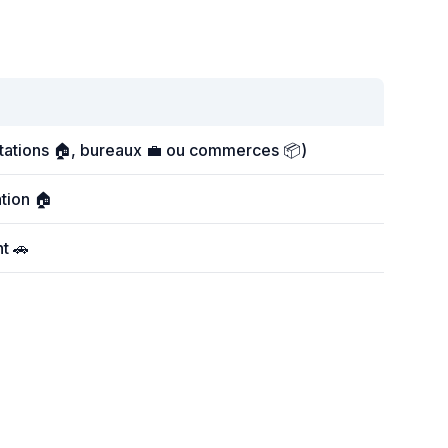
itations 🏠, bureaux 💼 ou commerces 📦)
tion 🏠
t 🚗