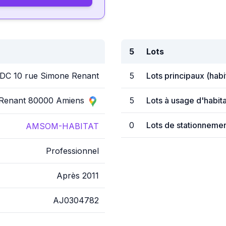
5
Lots
DC 10 rue Simone Renant
5
Lots principaux (hab
 Renant 80000 Amiens
5
Lots à usage d'habita
0
Lots de stationnemen
AMSOM-HABITAT
Professionnel
Après 2011
AJ0304782