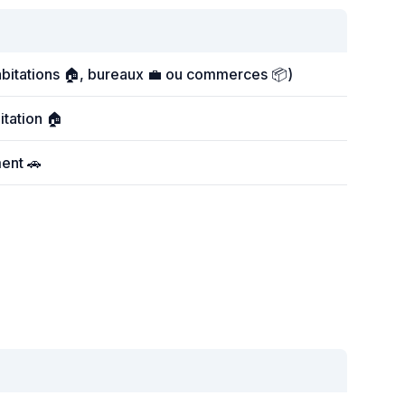
abitations 🏠, bureaux 💼 ou commerces 📦)
itation 🏠
ent 🚗