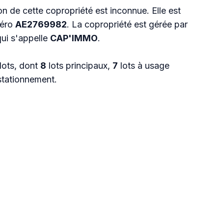
n de cette copropriété est inconnue. Elle est
méro
AE2769982
. La copropriété est gérée par
qui s'appelle
CAP'IMMO
.
lots, dont
8
lots principaux,
7
lots à usage
stationnement.