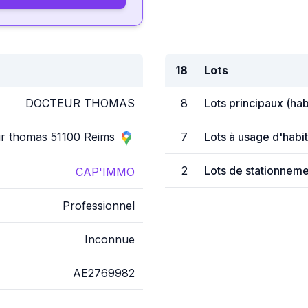
18
Lots
DOCTEUR THOMAS
8
Lots principaux (ha
ur thomas 51100 Reims
7
Lots à usage d'habit
2
Lots de stationneme
CAP'IMMO
Professionnel
Inconnue
AE2769982