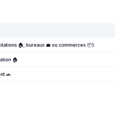
bitations 🏠, bureaux 💼 ou commerces 📦)
ation 🏠
nt 🚗