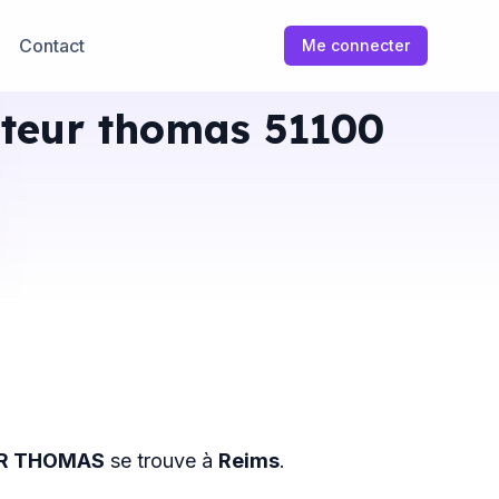
Contact
Me connecter
cteur thomas 51100
R THOMAS
se trouve à
Reims
.