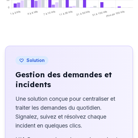
0
1 à 3 lots
4 à 6 lots
7 à 10 lots
11 à 20 lots
21 à 50 lots
51 à 100 lots
Plus de 100 lots
Professionnels
Coopératifs
Bénévoles
Inconnus
Solution
Gestion des demandes et
incidents
Une solution conçue pour centraliser et
traiter les demandes du quotidien.
Signalez, suivez et résolvez chaque
incident en quelques clics.