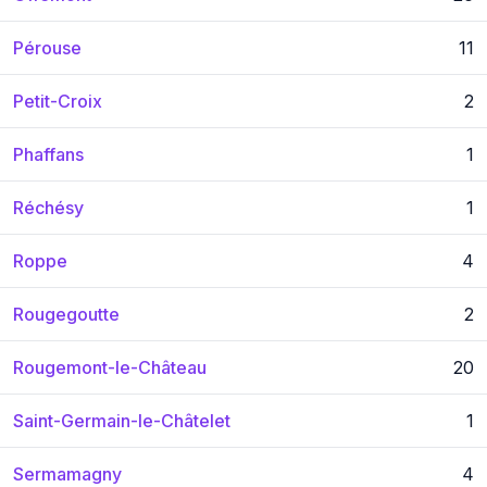
Pérouse
11
Petit-Croix
2
Phaffans
1
Réchésy
1
Roppe
4
Rougegoutte
2
Rougemont-le-Château
20
Saint-Germain-le-Châtelet
1
Sermamagny
4