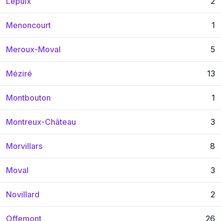
Lepuix
2
Menoncourt
1
Meroux-Moval
5
Méziré
13
Montbouton
1
Montreux-Château
3
Morvillars
8
Moval
3
Novillard
2
Offemont
26