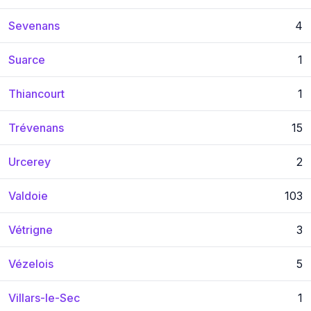
Sevenans
4
Suarce
1
Thiancourt
1
Trévenans
15
Urcerey
2
Valdoie
103
Vétrigne
3
Vézelois
5
Villars-le-Sec
1