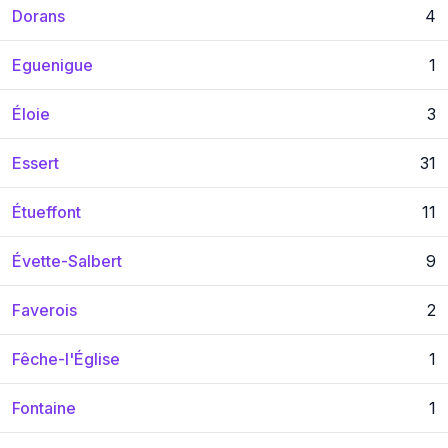
Dorans
4
Eguenigue
1
Éloie
3
Essert
31
Étueffont
11
Évette-Salbert
9
Faverois
2
Fêche-l'Église
1
Fontaine
1