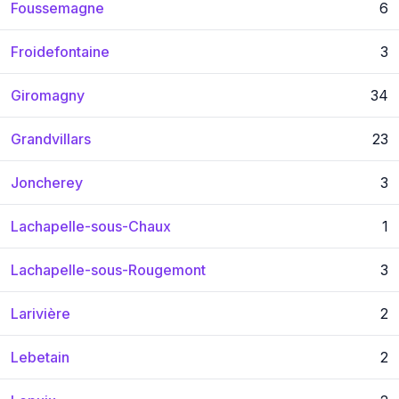
Foussemagne
6
Froidefontaine
3
Giromagny
34
Grandvillars
23
Joncherey
3
Lachapelle-sous-Chaux
1
Lachapelle-sous-Rougemont
3
Larivière
2
Lebetain
2