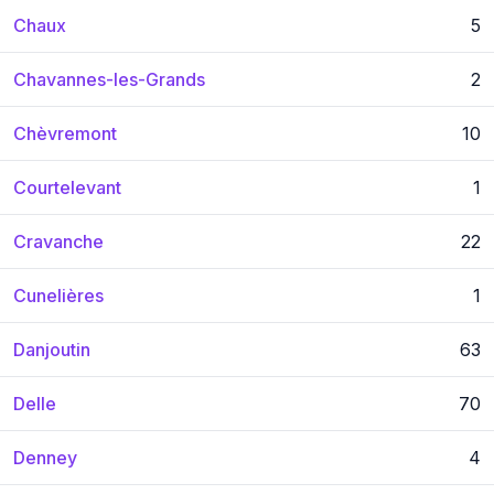
Chaux
5
Chavannes-les-Grands
2
Chèvremont
10
Courtelevant
1
Cravanche
22
Cunelières
1
Danjoutin
63
Delle
70
Denney
4