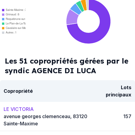
Sainte-Maxime : 37
Grimaud : 6
Roquebrune-sur-Argens : 3
Le Plan-de-La-Tour : 2
Cavalaire-sur-Mer : 2
Autres : 1
Les 51 copropriétés gérées par le
syndic AGENCE DI LUCA
Lots
Copropriété
principaux
LE VICTORIA
avenue georges clemenceau, 83120
157
Sainte-Maxime