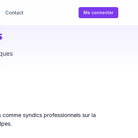
Contact
Me connecter
s
iques
s comme syndics professionnels sur la
lpes.