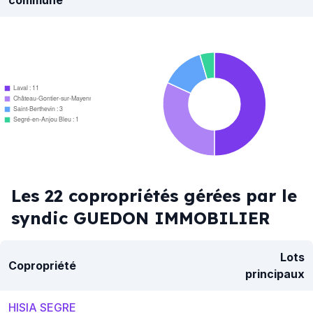
commune
Laval : 11
Château-Gontier-sur-Mayenne : 7
Saint-Berthevin : 3
Segré-en-Anjou Bleu : 1
Les 22 copropriétés gérées par le
syndic GUEDON IMMOBILIER
Lots
Copropriété
principaux
HISIA SEGRE