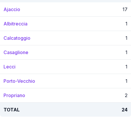
Ajaccio
17
Albitreccia
1
Calcatoggio
1
Casaglione
1
Lecci
1
Porto-Vecchio
1
Propriano
2
TOTAL
24