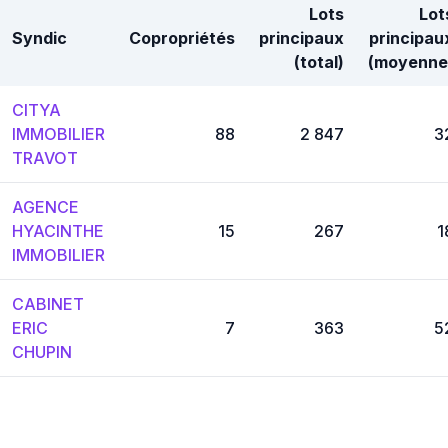
Lots
Lot
Syndic
Copropriétés
principaux
principau
(total)
(moyenne
CITYA
IMMOBILIER
88
2 847
3
TRAVOT
AGENCE
HYACINTHE
15
267
1
IMMOBILIER
CABINET
ERIC
7
363
5
CHUPIN