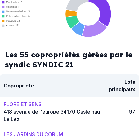
Montpellier : 19
Castries : 11
Castelnau-le-Lez : 5
Palavas-les-Flots : 5
Mauguio : 3
Autres : 12
Les 55 copropriétés gérées par le
syndic SYNDIC 21
Lots
Copropriété
principaux
FLORE ET SENS
418 avenue de l'europe 34170 Castelnau
97
Le Lez
LES JARDINS DU CORUM