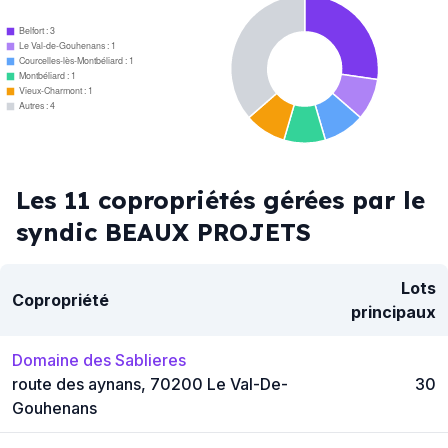
Belfort : 3
Le Val-de-Gouhenans : 1
Courcelles-lès-Montbéliard : 1
Montbéliard : 1
Vieux-Charmont : 1
Autres : 4
Les 11 copropriétés gérées par le
syndic BEAUX PROJETS
Lots
Copropriété
principaux
Domaine des Sablieres
route des aynans, 70200 Le Val-De-
30
Gouhenans