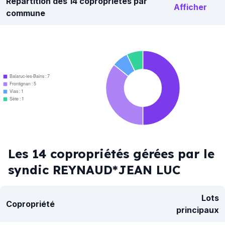
Répartition des 14 copropriétés par
Afficher
commune
Balaruc-les-Bains : 7
Frontignan : 5
Vias : 1
Sète : 1
Les 14 copropriétés gérées par le
syndic REYNAUD*JEAN LUC
Lots
Copropriété
principaux