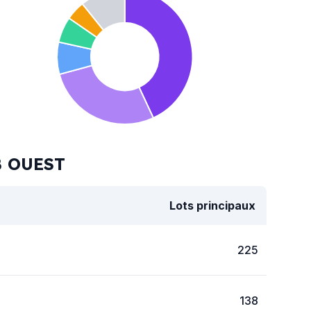
B OUEST
Lots principaux
225
138