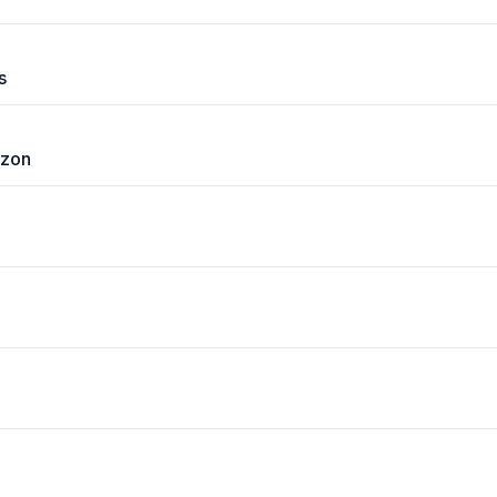
s
zon