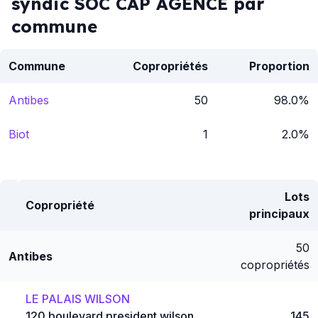
syndic SOC CAP AGENCE par
commune
Commune
Copropriétés
Proportion
Antibes
50
98.0%
Biot
1
2.0%
Lots
Copropriété
principaux
50
Antibes
copropriétés
LE PALAIS WILSON
120 boulevard president wilson
145