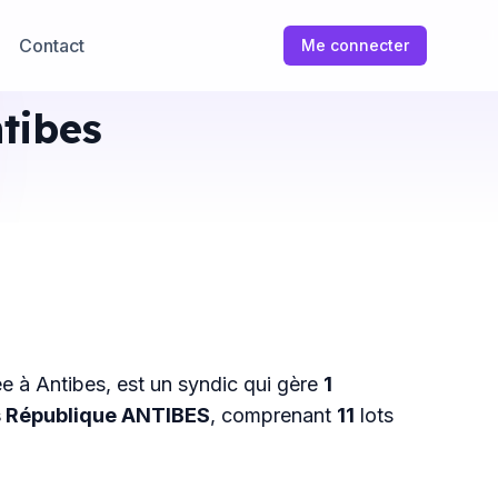
Contact
Me connecter
tibes
uée à Antibes, est un syndic qui gère
1
is République ANTIBES
, comprenant
11
lots