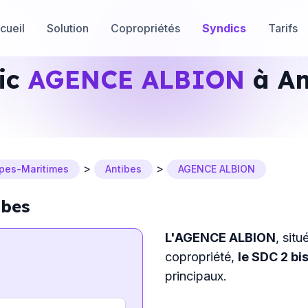
cueil
Solution
Copropriétés
Syndics
Tarifs
ic
AGENCE ALBION
à An
>
>
lpes-Maritimes
Antibes
AGENCE ALBION
ibes
L'AGENCE ALBION
, sit
copropriété,
le SDC 2 b
principaux.