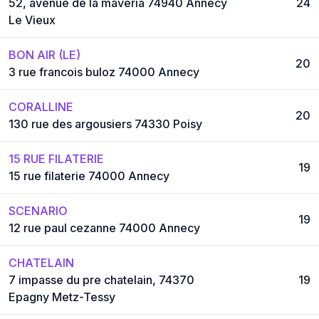
52, avenue de la mavéria 74940 Annecy
24
Le Vieux
BON AIR (LE)
20
3 rue francois buloz 74000 Annecy
CORALLINE
20
130 rue des argousiers 74330 Poisy
15 RUE FILATERIE
19
15 rue filaterie 74000 Annecy
SCENARIO
19
12 rue paul cezanne 74000 Annecy
CHATELAIN
7 impasse du pre chatelain, 74370
19
Epagny Metz-Tessy