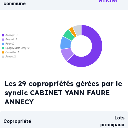
Afficher
commune
Annecy : 18
Seynod : 3
Poisy : 3
Epagny Metz-Tessy : 2
Cruseilles : 1
Autres : 2
Les 29 copropriétés gérées par le
syndic CABINET YANN FAURE
ANNECY
Lots
Copropriété
principaux