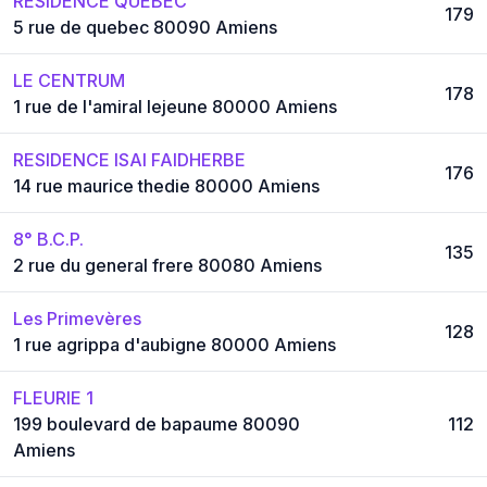
RESIDENCE QUEBEC
179
5 rue de quebec 80090 Amiens
LE CENTRUM
178
1 rue de l'amiral lejeune 80000 Amiens
RESIDENCE ISAI FAIDHERBE
176
14 rue maurice thedie 80000 Amiens
8° B.C.P.
135
2 rue du general frere 80080 Amiens
Les Primevères
128
1 rue agrippa d'aubigne 80000 Amiens
FLEURIE 1
199 boulevard de bapaume 80090
112
Amiens