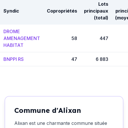
Lots
Syndic
Copropriétés
principaux
princ
(total)
(moy
DROME
AMENAGEMENT
58
447
HABITAT
BNPPI RS
47
6 883
Commune d'Alixan
Alixan est une charmante commune située