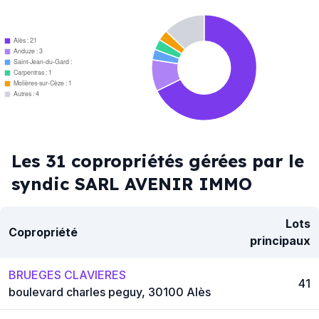
Alès : 21
Anduze : 3
Saint-Jean-du-Gard : 1
Carpentras : 1
Molières-sur-Cèze : 1
Autres : 4
Les 31 copropriétés gérées par le
syndic SARL AVENIR IMMO
Lots
Copropriété
principaux
BRUEGES CLAVIERES
41
boulevard charles peguy, 30100 Alès