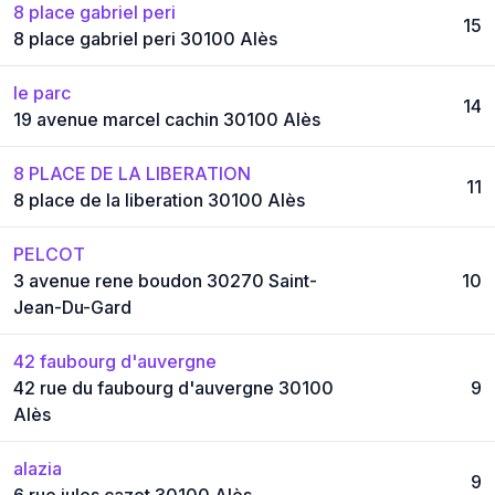
8 place gabriel peri
15
8 place gabriel peri 30100 Alès
le parc
14
19 avenue marcel cachin 30100 Alès
8 PLACE DE LA LIBERATION
11
8 place de la liberation 30100 Alès
PELCOT
3 avenue rene boudon 30270 Saint-
10
Jean-Du-Gard
42 faubourg d'auvergne
42 rue du faubourg d'auvergne 30100
9
Alès
alazia
9
6 rue jules cazot 30100 Alès