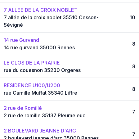
7 ALLEE DE LA CROIX NOBLET
7 allée de la croix noblet 35510 Cesson-
10
Sévigné
14 rue Gurvand
8
14 rue gurvand 35000 Rennes
LE CLOS DE LA PRAIRIE
8
rue du couesnon 35230 Orgeres
RESIDENCE U100/U200
8
rue Camille Muffat 35340 Liffre
2 rue de Romillé
7
2 rue de romille 35137 Pleumeleuc
2 BOULEVARD JEANNE D'ARC
7
2 boulevard jeanne d'arc 35000 Rennes