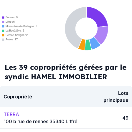
Rennes : 9
Liffré : 6
Montauban-de-Bretagne : 3
La Bouëxière : 2
Cesson-Sévigné : 2
Autres : 17
Les 39 copropriétés gérées par le
syndic HAMEL IMMOBILIER
Lots
Copropriété
principaux
TERRA
49
100 b rue de rennes 35340 Liffré