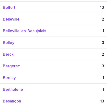
Belfort
10
Belleville
2
Belleville-en-Beaujolais
1
Belley
3
Berck
2
Bergerac
3
Bernay
1
Bertholène
1
Besançon
13