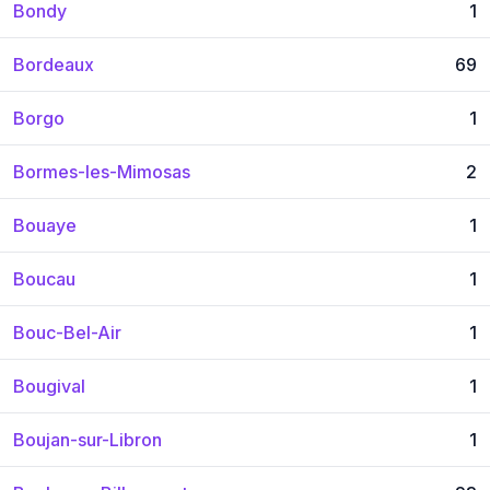
Bondy
1
Bordeaux
69
Borgo
1
Bormes-les-Mimosas
2
Bouaye
1
Boucau
1
Bouc-Bel-Air
1
Bougival
1
Boujan-sur-Libron
1