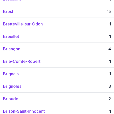
Brest
15
Bretteville-sur-Odon
1
Breuillet
1
Briançon
4
Brie-Comte-Robert
1
Brignais
1
Brignoles
3
Brioude
2
Brison-Saint-Innocent
1