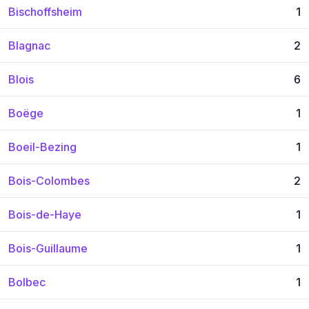
Bischoffsheim
1
Blagnac
2
Blois
6
Boëge
1
Boeil-Bezing
1
Bois-Colombes
2
Bois-de-Haye
1
Bois-Guillaume
1
Bolbec
1