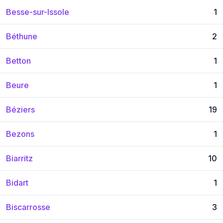
Besse-sur-Issole
1
Béthune
2
Betton
1
Beure
1
Béziers
19
Bezons
1
Biarritz
10
Bidart
1
Biscarrosse
3