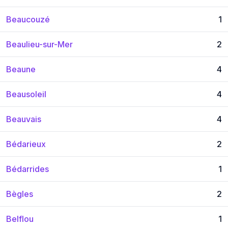
Beaucouzé
1
Beaulieu-sur-Mer
2
Beaune
4
Beausoleil
4
Beauvais
4
Bédarieux
2
Bédarrides
1
Bègles
2
Belflou
1