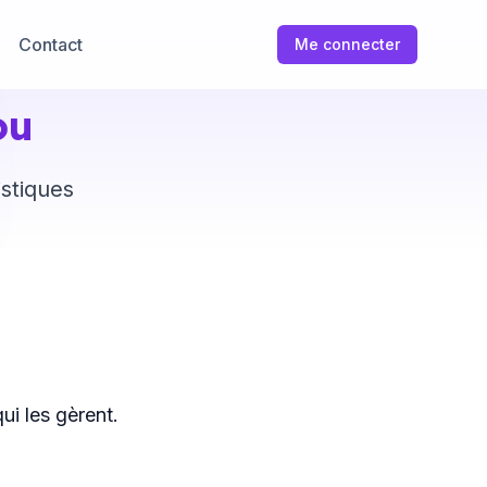
Contact
Me connecter
ou
istiques
ui les gèrent.