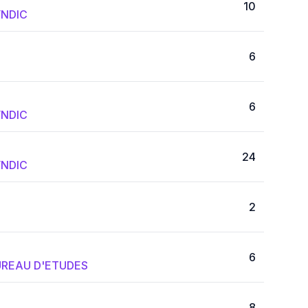
10
NDIC
6
6
NDIC
24
NDIC
2
6
REAU D'ETUDES
8