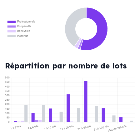
Professionnels
Coopératifs
Bénévoles
Inconnus
Répartition par nombre de lots
500
450
400
350
300
250
200
150
100
50
0
1 à 3 lots
4 à 6 lots
7 à 10 lots
11 à 20 lots
21 à 50 lots
51 à 100 lots
Plus de 100 lots
Professionnels
Coopératifs
Bénévoles
Inconnus